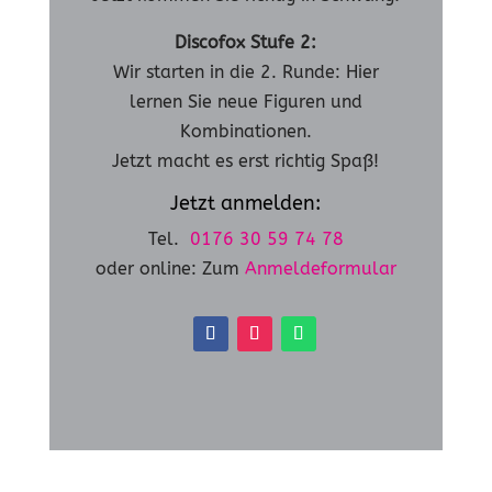
Discofox Stufe 2:
Wir starten in die 2. Runde: Hier
lernen Sie neue Figuren und
Kombinationen.
Jetzt macht es erst richtig Spaß!
Jetzt anmelden:
Tel.
0176 30 59 74 78
oder online: Zum
Anmeldeformular