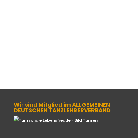
Ideal für alle, die keine/n Tanzpartner/in
haben.
Eine Schnupperstunde ist jederzeit mit
Voranmeldung möglich!
Wir sind Mitglied im ALLGEMEINEN
DEUTSCHEN TANZLEHRERVERBAND