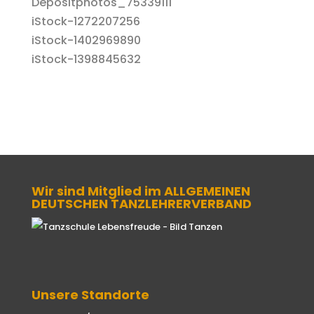
Depositphotos_75339111
iStock-1272207256
iStock-1402969890
iStock-1398845632
Wir sind Mitglied im ALLGEMEINEN
DEUTSCHEN TANZLEHRERVERBAND
Unsere Standorte