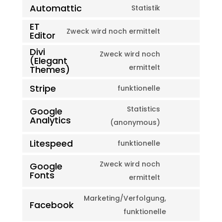
Automattic
to
Statistik
woocommerc
Consent
service
ET
to
Zweck wird noch ermittelt
wordpress
Editor
Consent
service
Divi
to
Zweck wird noch
automattic
(Elegant
service
Consent
ermittelt
Themes)
et-
to
Stripe
funktionelle
editor
service
Consent
divi-
to
Statistics
Google
Analytics
(elegant-
service
Consent
(anonymous)
themes)
stripe
to
Litespeed
funktionelle
service
Consent
google-
to
Zweck wird noch
Google
Fonts
analytics
service
Consent
ermittelt
litespeed
to
Marketing/Verfolgung,
Facebook
service
Consent
funktionelle
google-