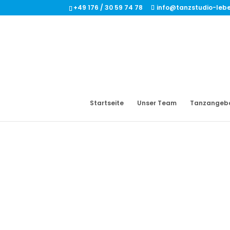
+49 176 / 30 59 74 78
info@tanzstudio-leb
Startseite
Unser Team
Tanzangeb