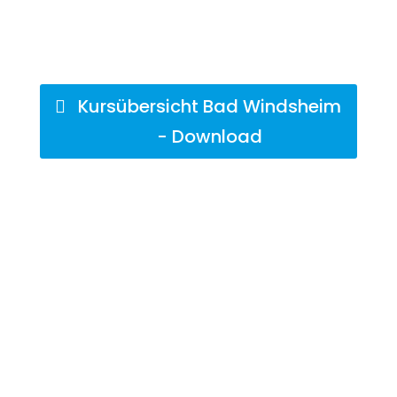
Kursübersicht Bad Windsheim
- Download
Tanzen · Lachen ·
Spaß haben
Lebensfreude