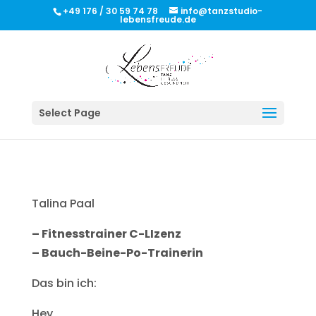
+49 176 / 30 59 74 78
info@tanzstudio-
lebensfreude.de
Select Page
Talina Paal
– Fitnesstrainer C-LIzenz
– Bauch-Beine-Po-Trainerin
Das bin ich:
Hey,