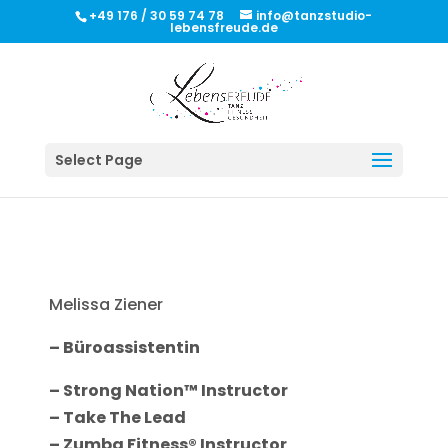
+49 176 / 30 59 74 78
info@tanzstudio-
lebensfreude.de
Select Page
Melissa Ziener
– Büroassistentin
– Strong Nation™ Instructor
– Take The Lead
– Zumba Fitness® Instructor