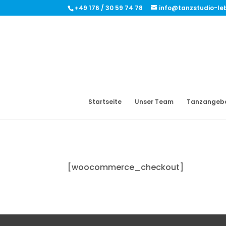
+49 176 / 30 59 74 78
info@tanzstudio-le
Startseite
Unser Team
Tanzangeb
[woocommerce_checkout]