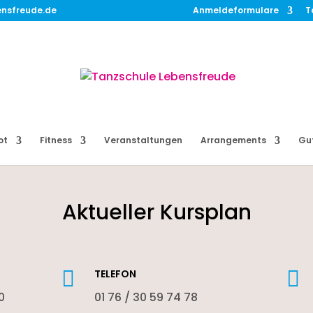
ensfreude.de
Anmeldeformulare
T
ot
Fitness
Veranstaltungen
Arrangements
Gu
Aktueller Kursplan


TELEFON
0
01 76 / 30 59 74 78