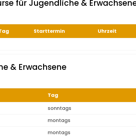
urse
für Jugendliche & Erwachsen
Tag
Starttermin
Uhrzeit
che & Erwachsene
Tag
sonntags
montags
montags