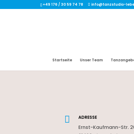
+49 176 / 30 59 74 78
info@tanzstudio-leb
Startseite
Unser Team
Tanzangeb

ADRESSE
Ernst-Kaufmann-Str. 2